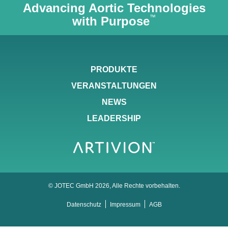
Advancing Aortic Technologies
™
with Purpose
Navigation
PRODUKTE
überspringen
VERANSTALTUNGEN
NEWS
LEADERSHIP
© JOTEC GmbH 2026, Alle Rechte vorbehalten.
Navigation
Datenschutz
Impressum
AGB
überspringen